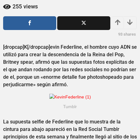
2
a
255
views
a
ñ
o
ñ
s
o
a
s
93
shares
g
a
o
[dropcap]K[/dropcap]evin Federline, el hombre cuyo ADN se
g
utilizó para crear la descendencia de la Reina del Pop,
o
Britney spear, afirmó que las supuestas fotos explícitas de
el que andan rodando por las redes sociales no podrían ser
de el, porque un «enorme detalle fue photoshopeado para
perjudicarme» según afirmó.
Tumblr
La supuesta selfie de Federline que lo muestra de la
cintura para abajo apareció en la Red Social Tumblr
aprincipios de esta semana y finalmente llegó al sitio de los