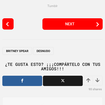
Tumblr
P
NEXT
o
s
t
P
,
a
BRITNEY SPEAR
DESNUDO
g
i
¿TE GUSTA ESTO? ¡¡¡COMPÁRTELO CON TUS
AMIGOS!!!
n
a
t
i
93
shares
o
n