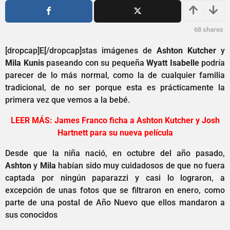
o
1
s
a
a
ñ
68
shares
g
o
o
[dropcap]E[/dropcap]stas imágenes de
Ashton Kutcher
y
s
Mila Kunis
paseando con su pequeña
Wyatt Isabelle
podría
a
parecer de lo más normal, como la de cualquier familia
g
tradicional, de no ser porque esta es prácticamente la
o
primera vez que vemos a la bebé.
LEER MÁS: James Franco ficha a Ashton Kutcher y Josh
Hartnett para su nueva película
Desde que la niña nació, en octubre del año pasado,
Ashton
y
Mila
habían sido muy cuidadosos de que no fuera
captada por ningún paparazzi y casi lo lograron, a
excepción de unas fotos que se filtraron en enero, como
parte de una postal de Año Nuevo que ellos mandaron a
sus conocidos