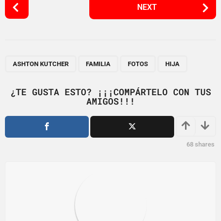
P
NEXT
o
s
t
P
,
,
,
a
ASHTON KUTCHER
FAMILIA
FOTOS
HIJA
g
i
¿TE GUSTA ESTO? ¡¡¡COMPÁRTELO CON TUS
AMIGOS!!!
n
a
t
i
68
shares
o
n