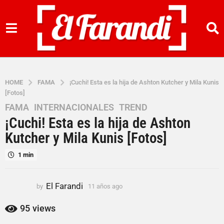
HOME
FAMA
¡Cuchi! Esta es la hija de Ashton Kutcher y Mila Kunis
[Fotos]
FAMA
,
INTERNACIONALES
,
TREND
1
¡Cuchi! Esta es la hija de Ashton
1
a
Kutcher y Mila Kunis [Fotos]
ñ
1 min
o
s
a
El Farandi
by
11 años ago
1
g
1
o
a
95
views
ñ
1