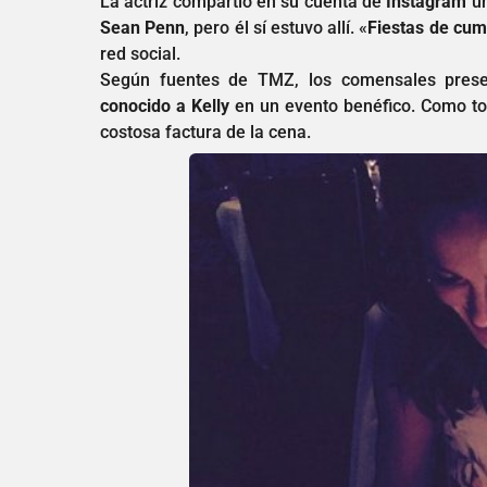
La actriz compartió en su cuenta de
Instagram
un
Sean Penn
, pero él sí estuvo allí. «
Fiestas de cu
red social.
Según fuentes de TMZ, los comensales pres
conocido a Kelly
en un evento benéfico. Como to
costosa factura de la cena.