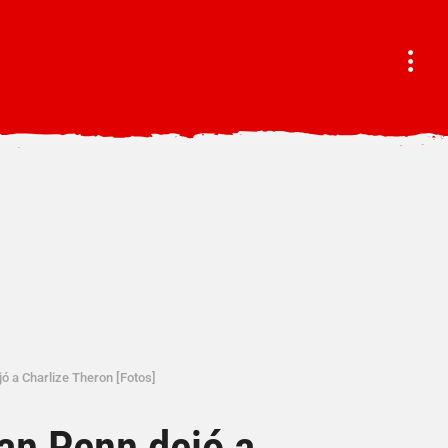
jó a Charlize Theron [Fotos]
ean Penn dejó a