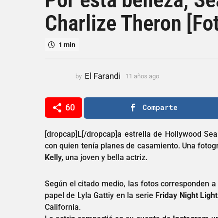
a
Charlize Theron [Fo
ñ
o
s
1 min
a
g
o
El Farandi
by
11 años ago
1
1
1
a
1
ñ
60
Comparte
a
o
ñ
s
o
a
[dropcap]L[/dropcap]a estrella de Hollywood S
g
s
con quien tenía planes de casamiento.
Una fotogr
o
a
Kelly,
una joven y bella actriz.
g
o
Según el citado medio, las fotos corresponden a 
papel de Lyla Gattiy en la serie
Friday Night Light
California.