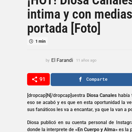
a
intima y con medias
ñ
o
portada [Foto]
s
a
g
1 min
o
1
1
El Farandi
by
11 años ago
1
a
1
a
ñ
ñ
91
Comparte
o
o
s
s
a
a
[dropcap]N[/dropcap]uestra
Diosa Canales
había 
g
g
eso se acabó y es que en esta oportunidad la v
o
o
sus fanáticos les va a encantar, ya que la van a 
Diosa publicó en su cuenta personal de Instagr
donde la interprete de
«En Cuerpo y Alma»
es la 