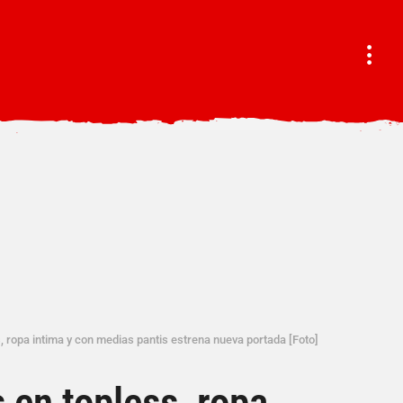
, ropa intima y con medias pantis estrena nueva portada [Foto]
 en topless, ropa