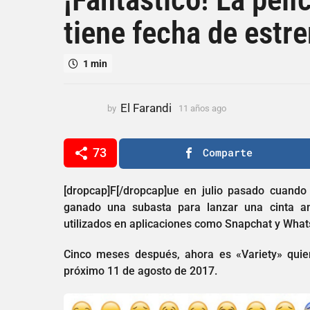
a
tiene fecha de estr
ñ
o
s
1 min
a
g
o
El Farandi
by
11 años ago
1
1
1
a
1
ñ
73
Comparte
a
o
ñ
s
o
a
[dropcap]F[/dropcap]ue en julio pasado cuando
g
s
ganado una subasta para lanzar una cinta a
o
a
utilizados en aplicaciones como Snapchat y Wha
g
Cinco meses después, ahora es «Variety» quien
o
próximo 11 de agosto de 2017.