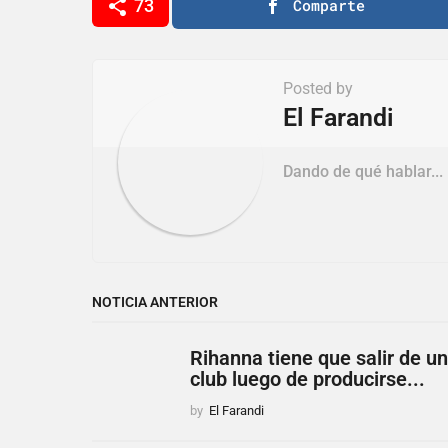
73
Comparte
n
a
t
Posted by
i
El Farandi
o
Dando de qué hablar...
n
NOTICIA ANTERIOR
Rihanna tiene que salir de un
club luego de producirse...
by
El Farandi