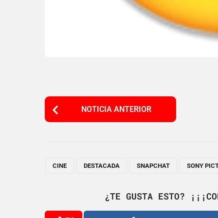
P
NOTICIA ANTERIOR
o
s
t
P
,
,
,
CINE
DESTACADA
SNAPCHAT
SONY PIC
a
g
¿TE GUSTA ESTO? ¡¡¡CO
i