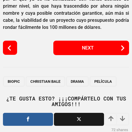
primer nivel, sin que haya trascendido por ahora ningún
nombre y cuya posible contratación garantice, aún más si
cabe, la viabilidad de un proyecto cuyo presupuesto podría
rondar fácilmente los 100 millones de dólares.
P
NEXT
o
s
t
P
,
,
,
a
BIOPIC
CHRISTIAN BALE
DRAMA
PELÍCULA
g
i
¿TE GUSTA ESTO? ¡¡¡COMPÁRTELO CON TUS
AMIGOS!!!
n
a
t
i
72
shares