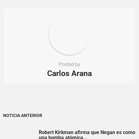
o
n
Posted by
Carlos Arana
NOTICIA ANTERIOR
Robert Kirkman afirma que Negan es como
una bomba atómica...