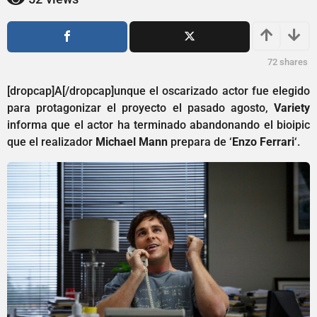
1
ñ
a
o
s
ñ
a
o
72
shares
g
s
o
a
[dropcap]A[/dropcap]unque el oscarizado actor fue elegido
g
para protagonizar el proyecto el pasado agosto,
Variety
o
informa que el actor ha terminado abandonando el bioipic
que el realizador
Michael Mann
prepara de ‘
Enzo Ferrari
‘.