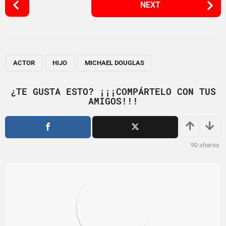
NEXT
o
s
t
P
,
,
a
ACTOR
HIJO
MICHAEL DOUGLAS
g
i
¿TE GUSTA ESTO? ¡¡¡COMPÁRTELO CON TUS
AMIGOS!!!
n
a
t
i
90
shares
o
n