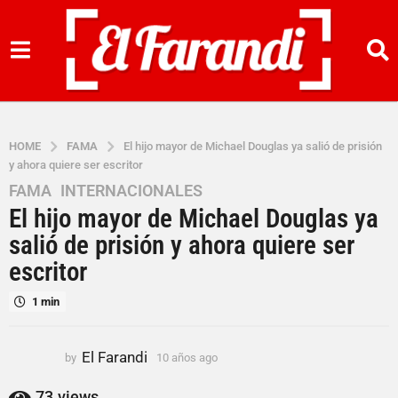
HOME
FAMA
El hijo mayor de Michael Douglas ya salió de prisión
y ahora quiere ser escritor
FAMA
,
INTERNACIONALES
1
El hijo mayor de Michael Douglas ya
0
a
salió de prisión y ahora quiere ser
ñ
escritor
o
s
1 min
a
g
El Farandi
by
10 años ago
1
o
0
1
a
73
views