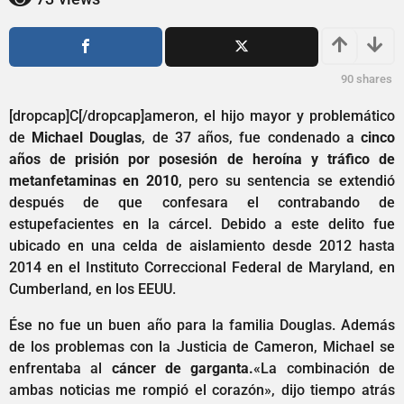
0
ñ
a
o
s
ñ
a
o
90
shares
g
s
o
a
[dropcap]C[/dropcap]ameron, el hijo mayor y problemático
g
de
Michael Douglas
, de 37 años, fue condenado a
cinco
o
años de prisión por posesión de heroína y tráfico de
metanfetaminas en 2010
, pero su sentencia se extendió
después de que confesara el contrabando de
estupefacientes en la cárcel. Debido a este delito fue
ubicado en una celda de aislamiento desde 2012 hasta
2014 en el Instituto Correccional Federal de Maryland, en
Cumberland, en los EEUU.
Ése no fue un buen año para la familia Douglas. Además
de los problemas con la Justicia de Cameron, Michael se
enfrentaba al
cáncer de garganta.
«La combinación de
ambas noticias me rompió el corazón», dijo tiempo atrás