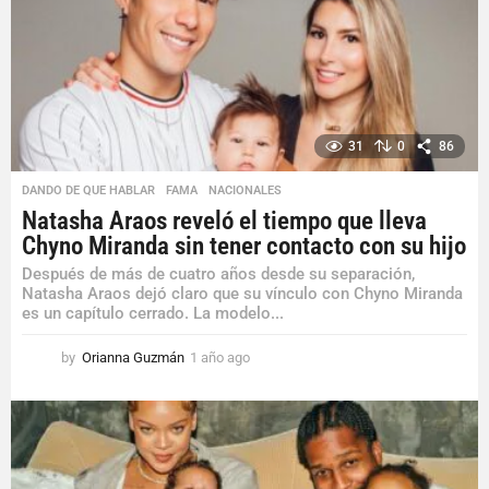
31
0
86
DANDO DE QUE HABLAR
,
FAMA
,
NACIONALES
Natasha Araos reveló el tiempo que lleva
Chyno Miranda sin tener contacto con su hijo
Después de más de cuatro años desde su separación,
Natasha Araos dejó claro que su vínculo con Chyno Miranda
es un capítulo cerrado. La modelo...
by
Orianna Guzmán
1 año ago
1
a
ñ
o
a
g
o