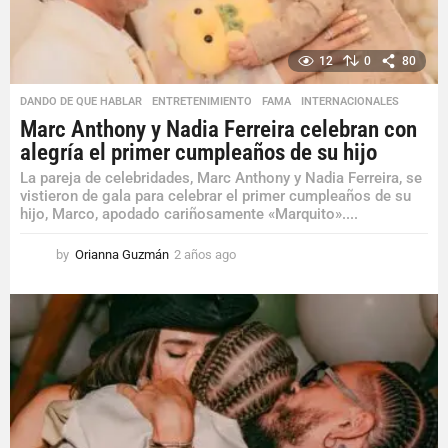
12
0
80
DANDO DE QUE HABLAR
,
ENTRETENIMIENTO
,
FAMA
,
INTERNACIONALES
Marc Anthony y Nadia Ferreira celebran con
alegría el primer cumpleaños de su hijo
La pareja de celebridades, Marc Anthony y Nadia Ferreira, se
vistieron de gala para celebrar el primer cumpleaños de su
hijo, Marco, apodado cariñosamente «Marquito»....
by
Orianna Guzmán
2 años ago
2
a
ñ
o
s
a
g
o