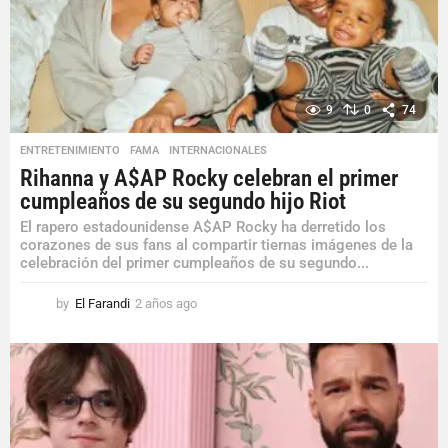
9
0
74
ENTRETENIMIENTO
,
FAMA
,
INTERNACIONALES
Rihanna y A$AP Rocky celebran el primer
cumpleaños de su segundo hijo Riot
El rapero estadounidense A$AP Rocky ha derretido los
corazones de sus fans al compartir tiernas imágenes de la
celebración del primer cumpleaños de su segundo...
by
El Farandi
2 años ago
2
a
ñ
o
s
a
g
o