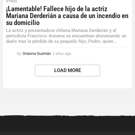
OTROS
¡Lamentable! Fallece hijo de la actriz
Mariana Derderián a causa de un incendio en
su domicilio
La actriz y presentadora chilena Mariana Derderián y el
periodista Francisco Aravena se encuentran atravesando un
duelo tras la pérdida de su pequeño hijo, Pedro, quien...
by
Orianna Guzmán
2 años ago
2
a
ñ
LOAD MORE
o
s
a
g
o