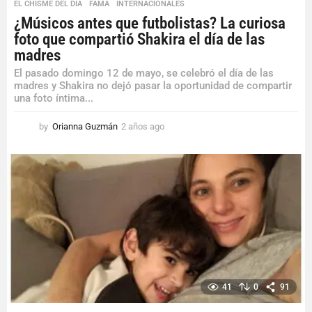
EL CHISME DEL DÍA
,
FAMA
,
INTERNACIONALES
¿Músicos antes que futbolistas? La curiosa
foto que compartió Shakira el día de las
madres
El pasado domingo 12 de mayo, se celebró el día de las
madres y Shakira no dejó pasar la oportunidad de compartir
una foto íntima...
by
Orianna Guzmán
2 años ago
2
a
ñ
o
s
a
g
o
41
0
91