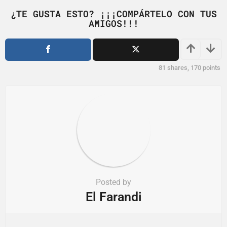
n
¿TE GUSTA ESTO? ¡¡¡COMPÁRTELO CON TUS
a
AMIGOS!!!
t
i
o
81
shares,
170
points
n
Posted by
El Farandi