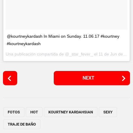
@kourtneykardash In Miami on Sunday. 11.06.17 #kourtney
#kourtneykardash
Una publicación compartida de @_star_fever_ el
11 de Jun de 2017 a la(s) 2:10 PDT
P
NEXT
o
s
t
P
,
,
,
,
a
FOTOS
HOT
KOURTNEY KARDAHSIAN
SEXY
g
TRAJE DE BAÑO
i