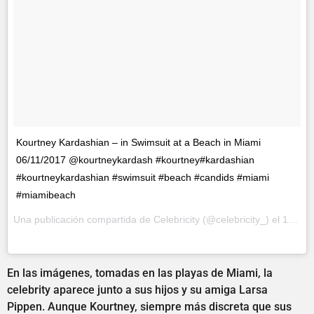
Kourtney Kardashian – in Swimsuit at a Beach in Miami
06/11/2017 @kourtneykardash #kourtney#kardashian
#kourtneykardashian #swimsuit #beach #candids #miami
#miamibeach
Una publicación compartida de Celebricity (@celebricity_) el
12 de Jun de 2017 a la(s) 3:56 PDT
En las imágenes, tomadas en las playas de Miami, la
celebrity aparece junto a sus hijos y su amiga Larsa
Pippen. Aunque Kourtney, siempre más discreta que sus