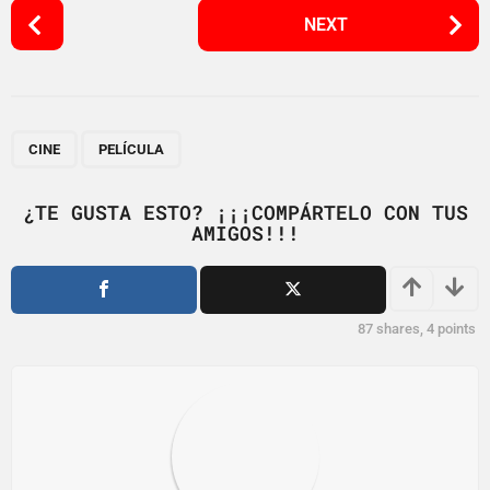
P
NEXT
o
s
t
P
,
a
CINE
PELÍCULA
g
i
¿TE GUSTA ESTO? ¡¡¡COMPÁRTELO CON TUS
AMIGOS!!!
n
a
t
i
87
shares,
4
points
o
n