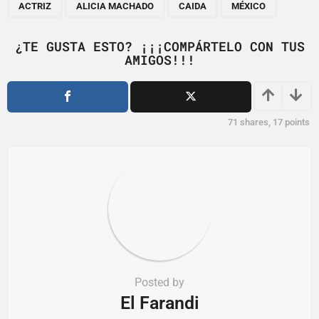
,
,
,
a
ACTRIZ
ALICIA MACHADO
CAIDA
MÉXICO
g
i
¿TE GUSTA ESTO? ¡¡¡COMPÁRTELO CON TUS
AMIGOS!!!
n
a
t
i
71
shares,
17
points
o
n
Posted by
El Farandi