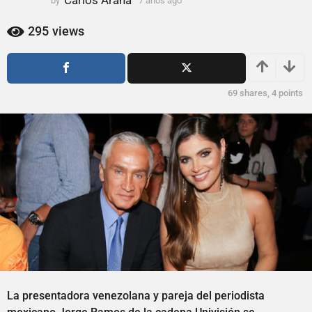
Carlos Arana
by
7 años ago
7
ñ
a
o
ñ
295
views
s
o
s
a
a
g
g
o
69
shares,
4
points
o
La presentadora venezolana y pareja del periodista