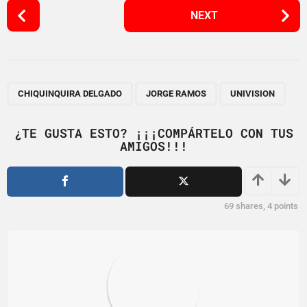
P
NEXT
o
s
t
P
,
,
a
CHIQUINQUIRA DELGADO
JORGE RAMOS
UNIVISION
g
i
¿TE GUSTA ESTO? ¡¡¡COMPÁRTELO CON TUS
AMIGOS!!!
n
a
t
i
69
shares,
4
points
o
n