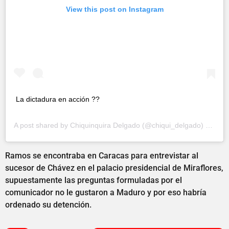
View this post on Instagram
La dictadura en acción ??
A post shared by
Chiquinquira Delgado
(@chiqui_delgado) on
Feb
Ramos se encontraba en Caracas para entrevistar al
sucesor de Chávez en el palacio presidencial de Miraflores,
supuestamente las preguntas formuladas por el
comunicador no le gustaron a Maduro y por eso habría
ordenado su detención.