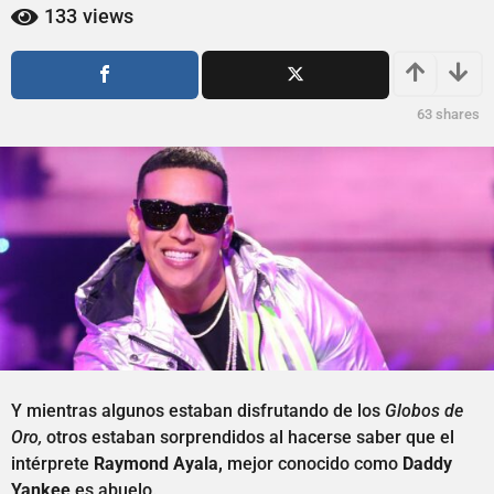
ñ
ñ
133
views
o
o
s
s
a
a
g
g
63
shares
o
o
Y mientras algunos estaban disfrutando de los
Globos de
Oro,
otros estaban sorprendidos al hacerse saber que el
intérprete
Raymond Ayala,
mejor conocido como
Daddy
Yankee
es abuelo.