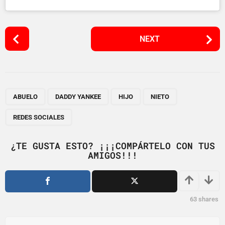
P
NEXT
o
s
t
P
,
,
,
,
a
ABUELO
DADDY YANKEE
HIJO
NIETO
g
REDES SOCIALES
i
n
¿TE GUSTA ESTO? ¡¡¡COMPÁRTELO CON TUS
a
AMIGOS!!!
t
i
o
63
shares
n