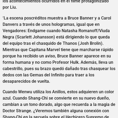
los acontecimientos ocurridos en el filme protagonizado
por Liu.
‘La escena poscréditos muestra a Bruce Banner y a Carol
Danvers a través de unos hologramas, igual que en
Vengadores: Endgame cuando Natasha Romanoff/Viuda
Negra (Scarlett Johansson) está dirigiendo lo que queda
del equipo tras el chasquido de Thanos (Josh Brolin).
Mientras que Capitana Marvel tiene que marcharse rápido
porque ha recibido un aviso, Bruce Banner aparece en su
forma humana y no como Profesor Hulk. Además, lleva un
cabestrillo, pues su brazo quedó dañado tras chasquear los
dedos con las Gemas del Infinito para traer a los
desaparecidos de vuelta.
Cuando Wenwu utiliza los Anillos, estos adquieren un color
azul. Cuando Shang-Chi se convierte en su nuevo dueño,
cambian a un tono dorado, algo que recuerda a la magia de
Doctor Strange. ¿Veremos también alguna conexión con
Shang-Chi en la secuela sobre el Hechicero Supremo de