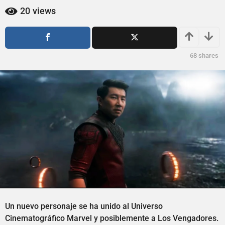
ñ
ñ
20
views
o
o
s
s
a
a
g
g
68
shares
o
o
Un nuevo personaje se ha unido al Universo
Cinematográfico Marvel y posiblemente a Los Vengadores.