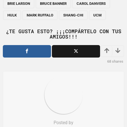
,
,
,
,
,
,
a
BRIE LARSON
BRUCE BANNER
CAROL DANVERS
g
HULK
MARK RUFFALO
SHANG-CHI
UCM
i
n
¿TE GUSTA ESTO? ¡¡¡COMPÁRTELO CON TUS
a
AMIGOS!!!
t
i
o
68
shares
n
Posted by