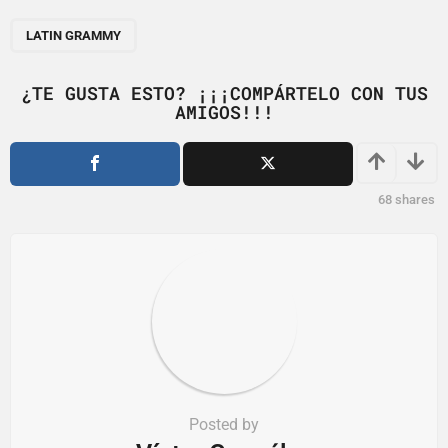
P
a
LATIN GRAMMY
g
i
¿TE GUSTA ESTO? ¡¡¡COMPÁRTELO CON TUS
AMIGOS!!!
n
a
t
i
68
shares
o
n
Posted by