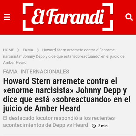
HOME
FAMA
Howard Stern arremete contra el "enorme
narcisista" Johnny Depp y dice que está "sobreactuando" en el juicio de
Amber Heard
FAMA
,
INTERNACIONALES
4
Howard Stern arremete contra el
a
ñ
«enorme narcisista» Johnny Depp y
o
dice que está «sobreactuando» en el
s
juicio de Amber Heard
a
g
El destacado locutor respondió a los recientes
o
acontecimientos de Depp vs Heard
2 min
4