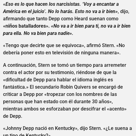
«
Eso es lo que hacen los narcisistas. ‘Voy a encantar a
América en el juicio’. No lo harás. Esto no va a ir bien»
, dijo,
afirmando que tanto Depp como Heard suenan como
«niños batalladores».
«No va a ir bien para ti, no va a ir bien
para ella. No va bien para nadie».
«Tengo que decirte que se equivoca», afirmó Stern. «No
debería poner esto en televisión de ninguna manera».
A continuación, Stern se tomó un tiempo para arremeter
contra el actor por su testimonio, riéndose de que la
«dificultad de Depp para hablar el idioma inglés es
fantástica.» El secundario Robin Quivers se encargó de
criticar a Depp por «tropezar con los nombres de las
personas que han estado con él durante 30 años»,
mientras ambos se esforzaban por descifrar el «acento»
de Depp.
«Johnny Depp nació en Kentucky», dijo Stern. «¿Le suena a
un tipo de Kentucky?».