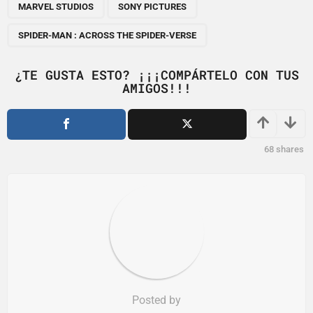
,
,
a
MARVEL STUDIOS
SONY PICTURES
g
SPIDER-MAN : ACROSS THE SPIDER-VERSE
i
n
¿TE GUSTA ESTO? ¡¡¡COMPÁRTELO CON TUS
a
AMIGOS!!!
t
i
o
68
shares
n
Posted by