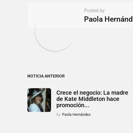
a
t
Posted by
i
Paola Hernánd
o
n
NOTICIA ANTERIOR
Crece el negocio: La madre
de Kate Middleton hace
promoción...
by
Paola Hernández