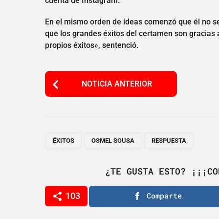
cuenta de Instagram.
En el mismo orden de ideas comenzó que él no s
que los grandes éxitos del certamen son gracias a
propios éxitos», sentenció.
P
NOTICIA ANTERIOR
o
s
t
P
,
,
ÉXITOS
OSMEL SOUSA
RESPUESTA
a
g
¿TE GUSTA ESTO? ¡¡¡CO
i
103
Comparte
n