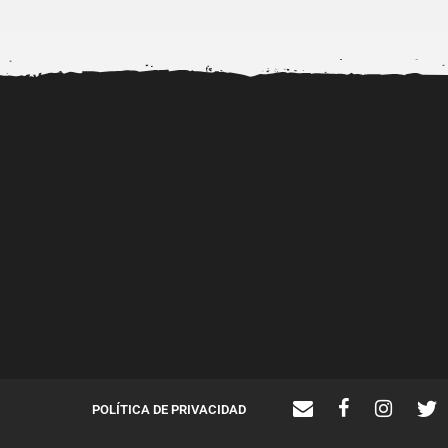
Alerta por la viralización de
Dr. Diubell impulsa n
videos porno de...
talentos urbanos mie
fortalece...
POLÍTICA DE PRIVACIDAD