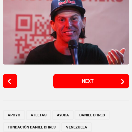
P
NEXT
o
s
t
P
,
,
,
,
,
,
a
APOYO
ATLETAS
AYUDA
DANIEL DHRES
g
FUNDACIÓN DANIEL DHRES
VENEZUELA
i