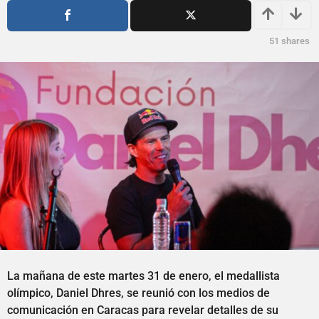
s
ñ
a
o
g
s
51
shares
o
a
g
o
La mañana de este martes 31 de enero, el medallista
olímpico, Daniel Dhres, se reunió con los medios de
comunicación en Caracas para revelar detalles de su