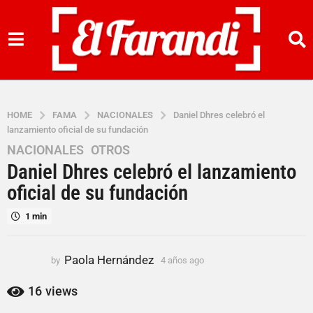
HOME
FAMA
NACIONALES
Daniel Dhres celebró el
lanzamiento oficial de su fundación
NACIONALES
,
OTROS
4
Daniel Dhres celebró el lanzamiento
a
ñ
oficial de su fundación
o
1 min
s
a
g
Paola Hernández
by
4 años ago
4
o
a
4
ñ
16
views
o
a