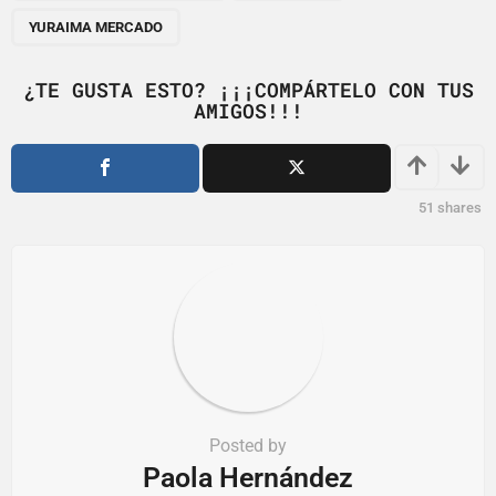
n
YURAIMA MERCADO
a
t
¿TE GUSTA ESTO? ¡¡¡COMPÁRTELO CON TUS
i
AMIGOS!!!
o
n
51
shares
Posted by
Paola Hernández