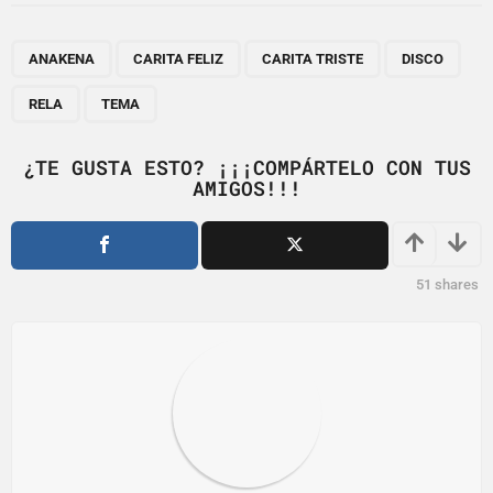
t
P
,
,
,
,
,
a
ANAKENA
CARITA FELIZ
CARITA TRISTE
DISCO
g
RELA
TEMA
i
n
¿TE GUSTA ESTO? ¡¡¡COMPÁRTELO CON TUS
a
AMIGOS!!!
t
i
o
51
shares
n