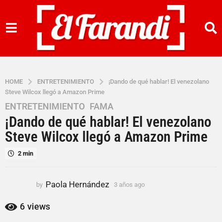
HOME
ENTRETENIMIENTO
¡Dando de qué hablar! El venezolano
Steve Wilcox llegó a Amazon Prime
ENTRETENIMIENTO
,
FAMA
3
¡Dando de qué hablar! El venezolano
a
ñ
Steve Wilcox llegó a Amazon Prime
o
2 min
s
a
g
Paola Hernández
by
3 años ago
3
o
a
3
ñ
6
views
o
a