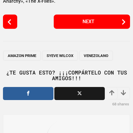
Anarchy», «The X-Files».
P
NEXT
o
s
t
P
,
,
a
AMAZON PRIME
SYEVE WILCOX
VENEZOLANO
g
i
¿TE GUSTA ESTO? ¡¡¡COMPÁRTELO CON TUS
AMIGOS!!!
n
a
t
i
68
shares
o
n