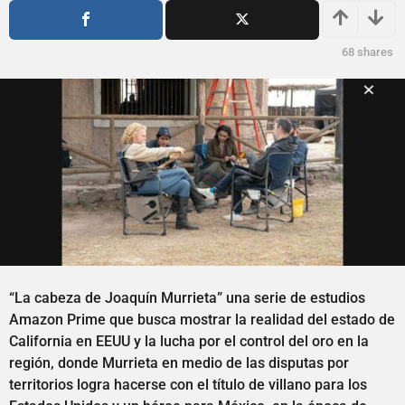
s
ñ
a
o
g
s
68
shares
o
a
g
o
“La cabeza de Joaquín Murrieta” una serie de estudios
Amazon Prime que busca mostrar la realidad del estado de
California en EEUU y la lucha por el control del oro en la
región, donde Murrieta en medio de las disputas por
territorios logra hacerse con el título de villano para los