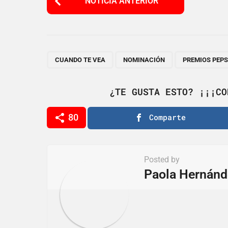
NOTICIA ANTERIOR
o
s
t
P
,
,
CUANDO TE VEA
NOMINACIÓN
PREMIOS PEPS
a
g
¿TE GUSTA ESTO? ¡¡¡CO
i
80
Comparte
n
a
t
Posted by
i
Paola Hernánd
o
n