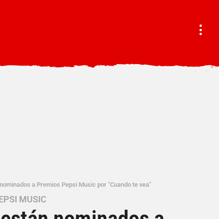
n nominados a Premios Pepsi Music por "Cuando te vea"
EPSI MUSIC
n están nominados a