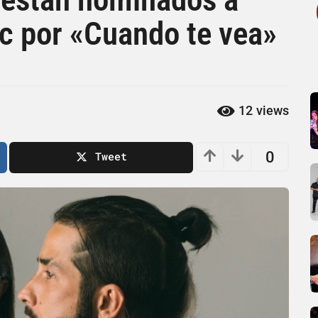
c por «Cuando te vea»
12
views
0
Tweet