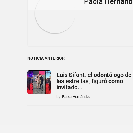
i
Paola Hernánd
o
n
NOTICIA ANTERIOR
Luis Sifont, el odontólogo de
las estrellas, figuró como
invitado...
by
Paola Hernández