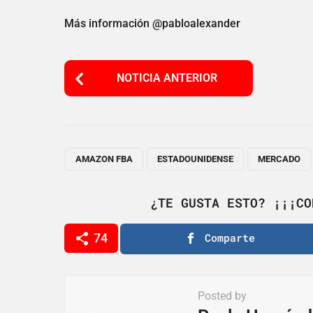
Más información @pabloalexander
P
NOTICIA ANTERIOR
o
s
t
P
,
,
AMAZON FBA
ESTADOUNIDENSE
MERCADO
a
g
¿TE GUSTA ESTO? ¡¡¡CO
i
74
Comparte
n
a
t
Posted by