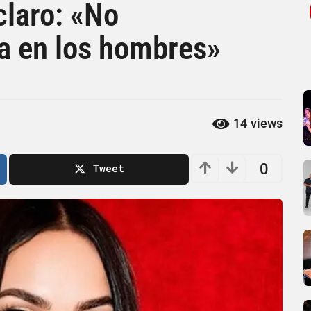
claro: «No
a en los hombres»
14
views
0
Tweet