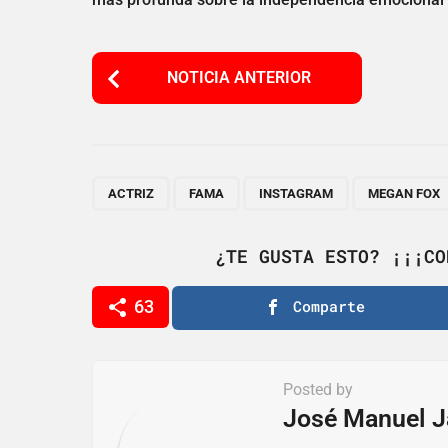
P
NOTICIA ANTERIOR
o
s
t
P
,
,
,
ACTRIZ
FAMA
INSTAGRAM
MEGAN FOX
a
g
¿TE GUSTA ESTO? ¡¡¡CO
i
63
Comparte
n
a
t
Posted by
i
José Manuel J