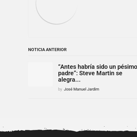
o
n
NOTICIA ANTERIOR
“Antes habría sido un pésim
padre”: Steve Martin se
alegra...
by
José Manuel Jardim