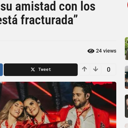
su amistad con los
stá fracturada”
24
views
0
Tweet