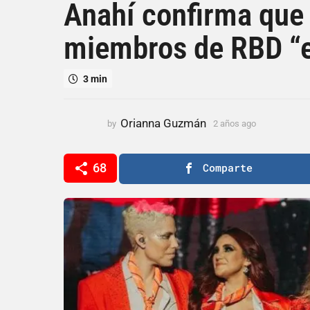
Anahí confirma que 
ñ
o
miembros de RBD “e
s
a
g
3 min
o
2
a
Orianna Guzmán
by
2 años ago
2
a
ñ
ñ
o
o
68
Comparte
s
s
a
a
g
g
o
o