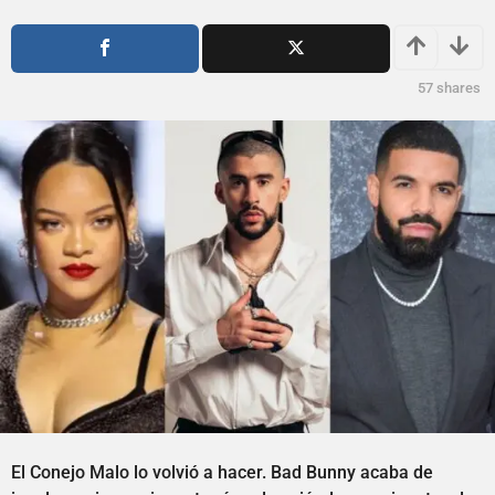
o
ñ
s
o
a
s
g
a
57
shares
o
g
o
El Conejo Malo lo volvió a hacer. Bad Bunny acaba de