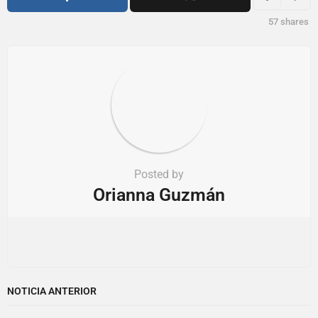
o
57
shares
n
Posted by
Orianna Guzmán
NOTICIA ANTERIOR