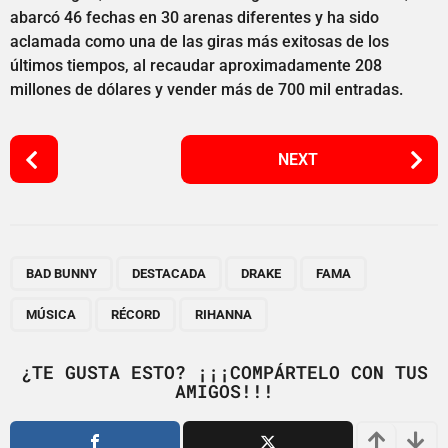
abarcó 46 fechas en 30 arenas diferentes y ha sido
aclamada como una de las giras más exitosas de los
últimos tiempos, al recaudar aproximadamente 208
millones de dólares y vender más de 700 mil entradas.
P
NEXT
o
s
t
P
,
,
,
,
,
,
a
BAD BUNNY
DESTACADA
DRAKE
FAMA
g
MÚSICA
RÉCORD
RIHANNA
i
n
¿TE GUSTA ESTO? ¡¡¡COMPÁRTELO CON TUS
a
AMIGOS!!!
t
i