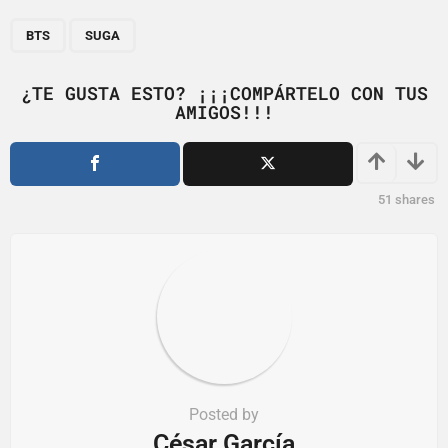
P
,
a
BTS
SUGA
g
i
¿TE GUSTA ESTO? ¡¡¡COMPÁRTELO CON TUS
AMIGOS!!!
n
a
t
i
51
shares
o
n
Posted by
César García