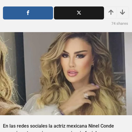
o
ñ
s
o
a
s
g
a
74
shares
o
g
o
En las redes sociales la actriz mexicana Ninel Conde