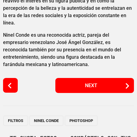
reavivó el interés en su figura pública y en cómo la
percepción de la belleza y la autenticidad se entrelazan en
la era de las redes sociales y la exposición constante en
línea.
Ninel Conde es una reconocida actriz, pareja del
empresario venezolano José Ángel González, es
reconocida también por su presencia en el mundo del
entretenimiento, siendo una figura destacada en la
farándula mexicana y latinoamericana.
P
NEXT
o
s
t
P
,
,
a
FILTROS
NINEL CONDE
PHOTOSHOP
g