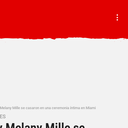
 Melany Mille se casaron en una ceremonia íntima en Miami
ES
y Melany Mille se