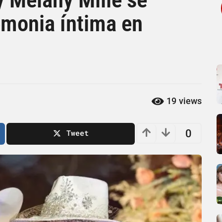
emonia íntima en
19
views
0
Tweet