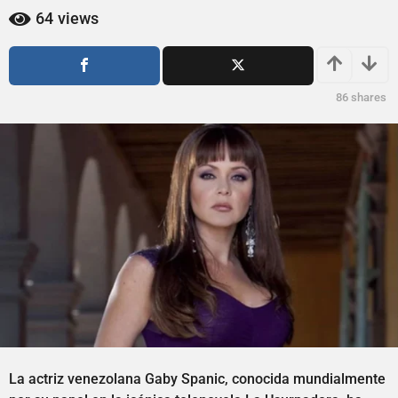
o
ñ
64
views
a
o
a
g
g
o
o
86
shares
La actriz venezolana Gaby Spanic, conocida mundialmente