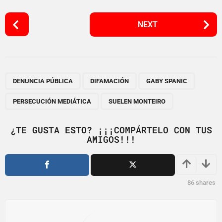
P
NEXT
o
s
t
P
,
,
,
,
a
DENUNCIA PÚBLICA
DIFAMACIÓN
GABY SPANIC
g
PERSECUCIÓN MEDIÁTICA
SUELEN MONTEIRO
i
n
¿TE GUSTA ESTO? ¡¡¡COMPÁRTELO CON TUS
a
AMIGOS!!!
t
i
o
86
shares
n