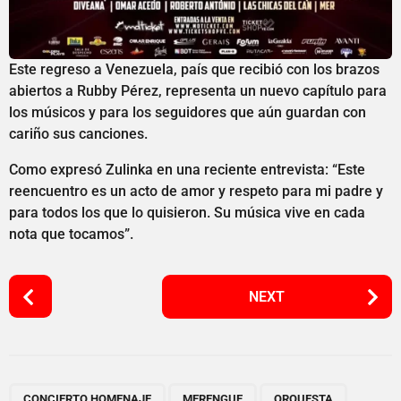
Este regreso a Venezuela, país que recibió con los brazos
abiertos a Rubby Pérez, representa un nuevo capítulo para
los músicos y para los seguidores que aún guardan con
cariño sus canciones.
Como expresó Zulinka en una reciente entrevista: “Este
reencuentro es un acto de amor y respeto para mi padre y
para todos los que lo quisieron. Su música vive en cada
nota que tocamos”.
P
NEXT
o
s
t
P
,
,
,
,
CONCIERTO HOMENAJE
MERENGUE
ORQUESTA