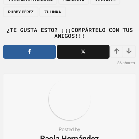
a
g
RUBBY PÉREZ
ZULINKA
i
n
¿TE GUSTA ESTO? ¡¡¡COMPÁRTELO CON TUS
a
AMIGOS!!!
t
i
o
86
shares
n
Posted by
Paola Hernández