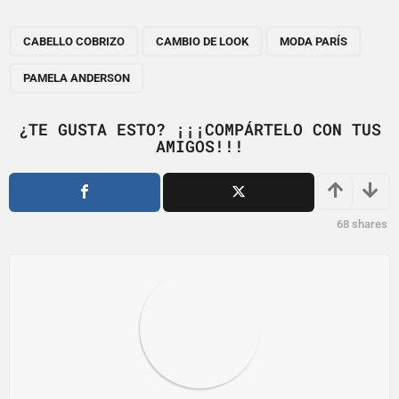
P
,
,
,
a
CABELLO COBRIZO
CAMBIO DE LOOK
MODA PARÍS
g
PAMELA ANDERSON
i
n
¿TE GUSTA ESTO? ¡¡¡COMPÁRTELO CON TUS
a
AMIGOS!!!
t
i
o
68
shares
n