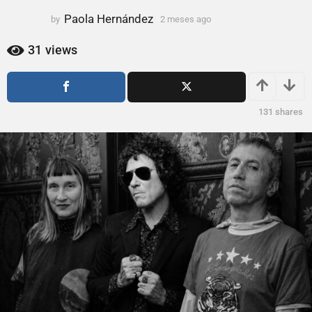
2
Paola Hernández
m
by
2 meses ago
2
m
e
e
31
views
s
s
e
e
s
s
a
a
131
shares
g
g
o
o