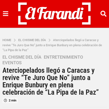
HOME
EL CHISME DEL DÍA
Aterciopelados llegó a Caracas y
revive “Te Juro Que No” junto a Enrique Bunbury en plena celebración de
“La Pipa de la Paz”
EL CHISME DEL DÍA
,
ENTRETENIMIENTO
,
2
EVENTOS
m
Aterciopelados llegó a Caracas y
e
s
revive “Te Juro Que No” junto a
e
Enrique Bunbury en plena
s
celebración de “La Pipa de la Paz”
a
g
2 min
o