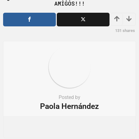
a
AMIGOS!!!
t
i
o
131
shares
n
Posted by
Paola Hernández