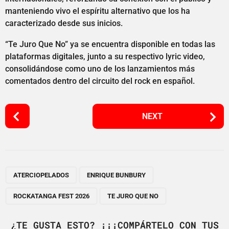
manteniendo vivo el espíritu alternativo que los ha
caracterizado desde sus inicios.
“Te Juro Que No” ya se encuentra disponible en todas las
plataformas digitales, junto a su respectivo lyric video,
consolidándose como uno de los lanzamientos más
comentados dentro del circuito del rock en español.
P
NEXT
o
s
t
P
,
,
,
a
ATERCIOPELADOS
ENRIQUE BUNBURY
g
ROCKATANGA FEST 2026
TE JURO QUE NO
i
n
¿TE GUSTA ESTO? ¡¡¡COMPÁRTELO CON TUS