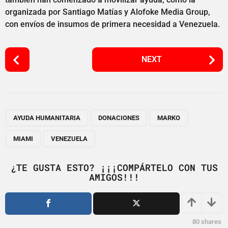
organizada por Santiago Matías y Alofoke Media Group,
con envíos de insumos de primera necesidad a Venezuela.
P
NEXT
o
s
t
P
,
,
,
,
a
AYUDA HUMANITARIA
DONACIONES
MARKO
g
MIAMI
VENEZUELA
i
n
¿TE GUSTA ESTO? ¡¡¡COMPÁRTELO CON TUS
a
AMIGOS!!!
t
i
o
80
shares
n