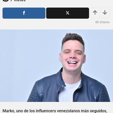
s
s
a
a
g
g
o
o
80
shares
Marko, uno de los influencers venezolanos más seguidos,