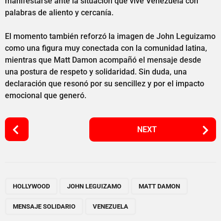
manifestarse ante la situación que vive Venezuela con
palabras de aliento y cercanía.
El momento también reforzó la imagen de John Leguizamo
como una figura muy conectada con la comunidad latina,
mientras que Matt Damon acompañó el mensaje desde
una postura de respeto y solidaridad. Sin duda, una
declaración que resonó por su sencillez y por el impacto
emocional que generó.
P
NEXT
o
s
t
P
,
,
,
,
a
HOLLYWOOD
JOHN LEGUIZAMO
MATT DAMON
g
MENSAJE SOLIDARIO
VENEZUELA
i