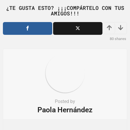
n
¿TE GUSTA ESTO? ¡¡¡COMPÁRTELO CON TUS
a
AMIGOS!!!
t
i
o
80
shares
n
Posted by
Paola Hernández