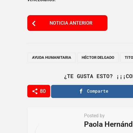
P
NOTICIA ANTERIOR
o
s
t
P
,
,
AYUDA HUMANITARIA
HÉCTOR DELGADO
TIT
a
g
¿TE GUSTA ESTO? ¡¡¡CO
i
80
Comparte
n
a
t
Posted by
i
Paola Hernánd