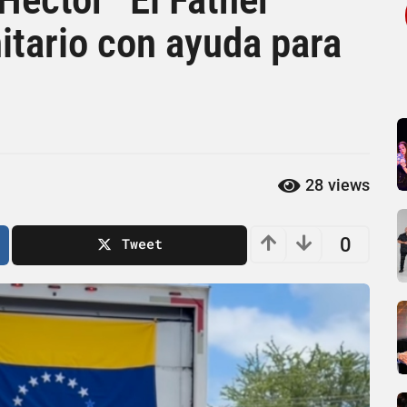
itario con ayuda para
28
views
0
Tweet