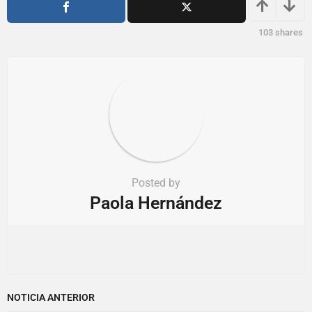
i
o
103
shares
n
Posted by
Paola Hernández
NOTICIA ANTERIOR