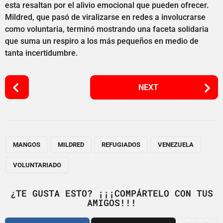
esta resaltan por el alivio emocional que pueden ofrecer.
Mildred, que pasó de viralizarse en redes a involucrarse
como voluntaria, terminó mostrando una faceta solidaria
que suma un respiro a los más pequeños en medio de
tanta incertidumbre.
P
NEXT
o
s
t
P
,
,
,
,
a
MANGOS
MILDRED
REFUGIADOS
VENEZUELA
g
VOLUNTARIADO
i
n
¿TE GUSTA ESTO? ¡¡¡COMPÁRTELO CON TUS
a
AMIGOS!!!
t