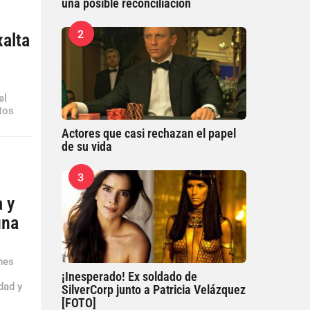
una posible reconciliación
2
xalta
s
el
tos
Actores que casi rechazan el papel
de su vida
3
a y
una
nes
¡Inesperado! Ex soldado de
dad y
SilverCorp junto a Patricia Velázquez
[FOTO]