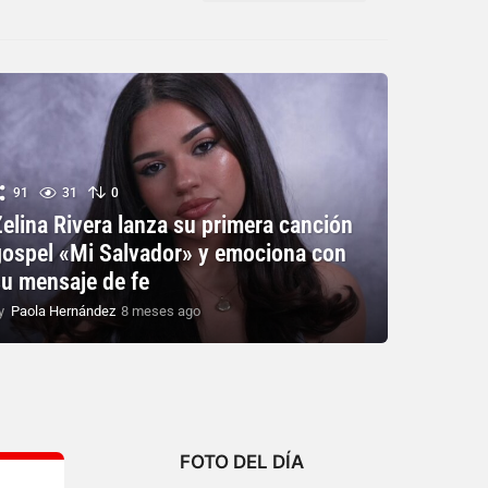
91
31
0
elina Rivera lanza su primera canción
gospel «Mi Salvador» y emociona con
su mensaje de fe
y
Paola Hernández
8 meses ago
8
m
e
s
e
s
a
g
FOTO DEL DÍA
o