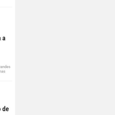
a a
grandes
mas
o de