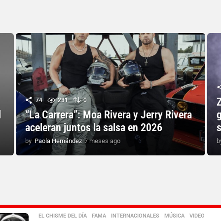
Z
74
281
0
l
“La Carrera”: Moa Rivera y Jerry Rivera
aceleran juntos la salsa en 2026
by
Paola Hernández
7 meses ago
7
b
m
e
s
e
s
a
g
o
EL CHISME DEL DÍA
,
FAMA
,
INTERNACIONALES
,
MÚSICA
,
VIDEO