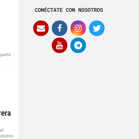
CONÉCTATE CON NOSOTROS
s
 parte
vera
el
 eterno