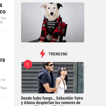
a
sco
 los
la
TRENDING
era
1
n su
 Tras
Donde hubo fuego… Sebastián Yatra
y Aitana despiertan los rumores de