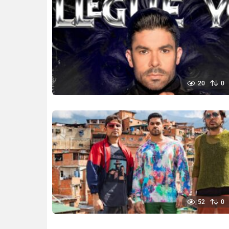
20
0
52
0