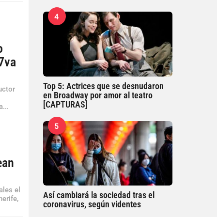
4
o
37va
Top 5: Actrices que se desnudaron
uctor
en Broadway por amor al teatro
[CAPTURAS]
...
5
ean
les el
Así cambiará la sociedad tras el
erife,
coronavirus, según videntes