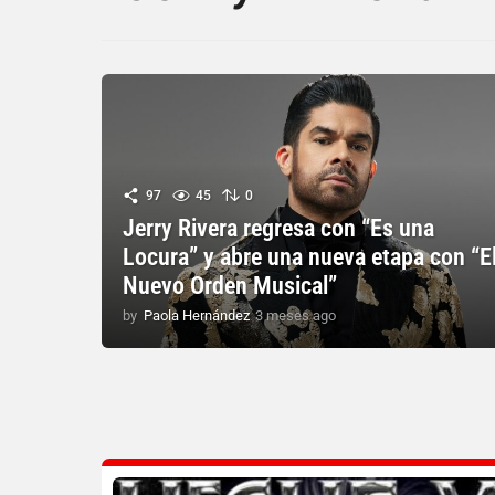
97
45
0
Jerry Rivera regresa con “Es una
Locura” y abre una nueva etapa con “E
Nuevo Orden Musical”
by
Paola Hernández
3 meses ago
3
m
e
s
e
s
a
g
o