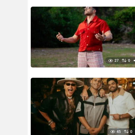
27
0
45
0