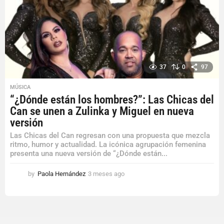
37
0
97
MÚSICA
“¿Dónde están los hombres?”: Las Chicas del
Can se unen a Zulinka y Miguel en nueva
versión
Las Chicas del Can regresan con una propuesta que mezcla
ritmo, humor y actualidad. La icónica agrupación femenina
presenta una nueva versión de “¿Dónde están...
by
Paola Hernández
3 meses ago
3
m
e
s
e
s