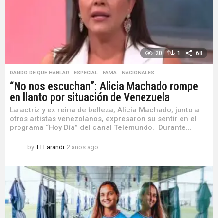
o
20
1
68
DANDO DE QUE HABLAR
,
ESPECIAL
,
FAMA
,
NACIONALES
“No nos escuchan”: Alicia Machado rompe
en llanto por situación de Venezuela
La actriz y ex reina de belleza, Alicia Machado, junto a
otros artistas venezolanos, expresaron su sentir en el
programa “Hoy Día” del canal Telemundo. Durante...
by
El Farandi
2 años ago
2
a
ñ
o
s
a
g
o