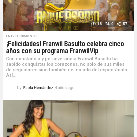
18
0
57
ENTRETENIMIENTO
¡Felicidades! Franwil Basulto celebra cinco
años con su programa FranwilVip
Con constancia y perseverancia Franwil Basulto ha
sabido conquistar los corazones, no solo de sus miles
de seguidores sino también del mundo del espectáculo.
Así...
by
Paola Hernández
4 años ago
4
a
ñ
o
s
a
g
o