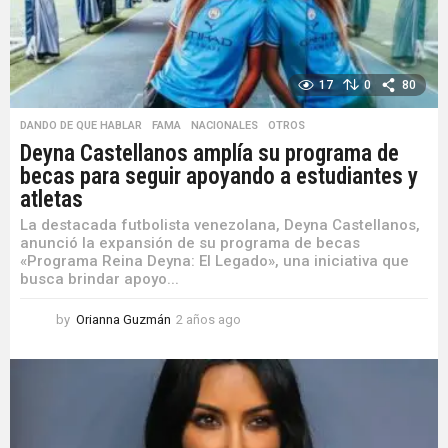
17
0
80
DANDO DE QUE HABLAR
,
FAMA
,
NACIONALES
,
OTROS
Deyna Castellanos amplía su programa de
becas para seguir apoyando a estudiantes y
atletas
La destacada futbolista venezolana, Deyna Castellanos,
anunció la expansión de su programa de becas
«Programa Reina Deyna: El Legado», una iniciativa que
busca brindar apoyo...
by
Orianna Guzmán
2 años ago
2
a
ñ
o
s
a
g