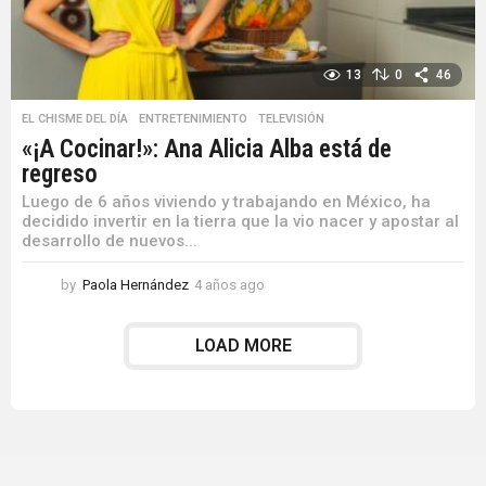
13
0
46
EL CHISME DEL DÍA
,
ENTRETENIMIENTO
,
TELEVISIÓN
«¡A Cocinar!»: Ana Alicia Alba está de
regreso
Luego de 6 años viviendo y trabajando en México, ha
decidido invertir en la tierra que la vio nacer y apostar al
desarrollo de nuevos...
by
Paola Hernández
4 años ago
4
a
ñ
LOAD MORE
o
s
a
g
o