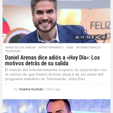
g
o
19
0
74
DANDO DE QUE HABLAR
,
ENTRETENIMIENTO
,
FAMA
,
INTERNACIONALES
,
TELEVISIÓN
Daniel Arenas dice adiós a «Hoy Día»: Los
motivos detrás de su salida
El mundo del entretenimiento hispano se sorprendió con
la noticia de que Daniel Arenas dejará de ser parte del
programa matutino de Telemundo, «Hoy Día»....
by
Orianna Guzmán
2 años ago
2
a
ñ
o
s