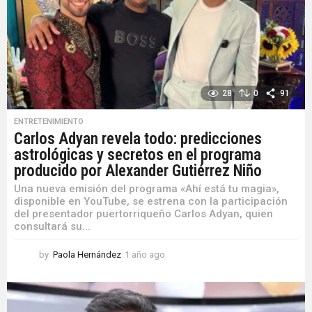
28
0
91
ENTRETENIMIENTO
Carlos Adyan revela todo: predicciones
astrológicas y secretos en el programa
producido por Alexander Gutiérrez Niño
Una nueva emisión del programa «Ahí está tu magia»,
disponible en YouTube, se estrena con la participación
del presentador puertorriqueño Carlos Adyan, quien
consultará su...
by
Paola Hernández
1 año ago
1
a
ñ
o
a