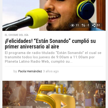
o
11
-1
51
EL CHISME DEL DÍA
¡Felicidades! “Están Sonando” cumplió su
primer aniversario al aire
El programa de radio titulado “Están Sonando” el cual se
transmite todos los jueves de 9:00am a 11:00am por
Planeta Latino Radio Web, cumplió su...
by
Paola Hernández
3 años ago
3
a
ñ
o
s
a
g
o