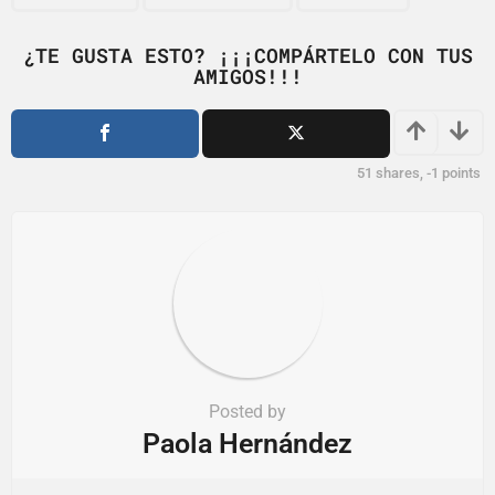
g
i
¿TE GUSTA ESTO? ¡¡¡COMPÁRTELO CON TUS
AMIGOS!!!
n
a
t
i
51
shares,
-1
points
o
n
Posted by
Paola Hernández