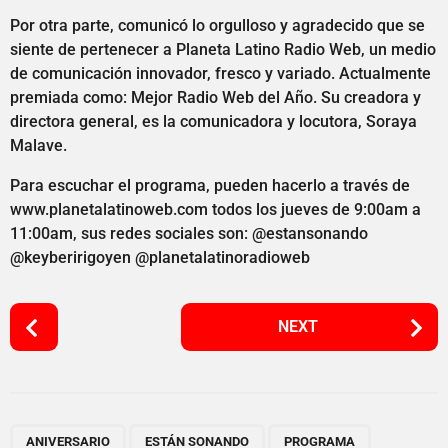
Por otra parte, comunicó lo orgulloso y agradecido que se
siente de pertenecer a Planeta Latino Radio Web, un medio
de comunicación innovador, fresco y variado. Actualmente
premiada como: Mejor Radio Web del Año. Su creadora y
directora general, es la comunicadora y locutora, Soraya
Malave.
Para escuchar el programa, pueden hacerlo a través de
www.planetalatinoweb.com todos los jueves de 9:00am a
11:00am, sus redes sociales son: @estansonando
@keyberirigoyen @planetalatinoradioweb
P
NEXT
o
s
t
P
,
,
a
ANIVERSARIO
ESTÁN SONANDO
PROGRAMA