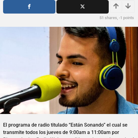
s
ñ
a
o
g
s
51
shares,
-1
points
o
a
g
o
El programa de radio titulado “Están Sonando” el cual se
transmite todos los jueves de 9:00am a 11:00am por