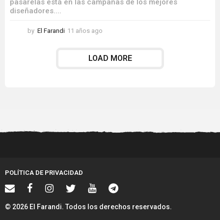
pasarelas está en las campañas de los mejores
diseñadores....
by
El Farandi
11 años ago
1
1
a
LOAD MORE
ñ
o
s
a
g
o
POLÍTICA DE PRIVACIDAD
© 2026 El Farandi. Todos los derechos reservados.