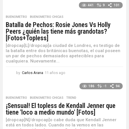
ñ
441
9
101
o
s
BUENOMETRO
,
BUENOMETRO CHICAS
a
Batalla de Pechos: Rosie Jones Vs Holly
g
Peers ¿quién las tiene más grandotas?
o
[Fotos+Topless]
[dropcap]L[/dropcap]a ciudad de Londres, es testigo de
la batalla entre dos británicas buenotas, el cual poseen
un par de pechos demasiados apetecibles para
cualquiera. Nuevamente...
by
Carlos Arana
11 años ago
1
1
a
186
-1
94
ñ
o
BUENOMETRO
,
BUENOMETRO CHICAS
,
TREND
s
¡Sensual! El topless de Kendall Jenner que
a
tiene 'loco a medio mundo' [Fotos]
g
o
[dropcap]N[/dropcap]o cabe duda que Kendall Jenner
está en todos lados. Cuando no la vemos en las