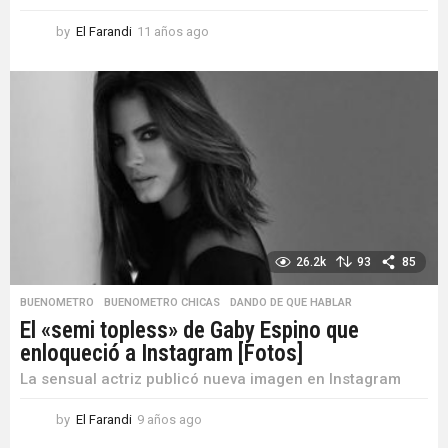
by
El Farandi
11 años ago
1
1
a
ñ
o
s
a
g
o
26.2k
93
85
BUENOMETRO
,
BUENOMETRO CHICAS
,
DANDO DE QUE HABLAR
El «semi topless» de Gaby Espino que
enloqueció a Instagram [Fotos]
La sensual actriz publicó nueva imagen en Instagram
by
El Farandi
9 años ago
9
a