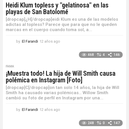
Heidi Klum topless y "gelatinosa" en las
playas de San Batolomé
[dropcap]¿H[/dropcap]eidi Klum es una de las modelos
adictas al topless? Parece que para que no le queden
marcas en el cuerpo cuando toma sol, a...
by
El Farandi
12 años ago
1
2
a
468
4
146
ñ
o
FAMA
s
¡Muestra todo! La hija de Will Smith causa
a
polémica en Instagram [Foto]
g
o
[dropcap]C[/dropcap]on tan solo 14 años, la hija de Will
Smith ha causado varias polémicas… Willow Smith
cambió su foto de perfil en Instagram por una...
by
El Farandi
12 años ago
1
2
a
248
0
147
ñ