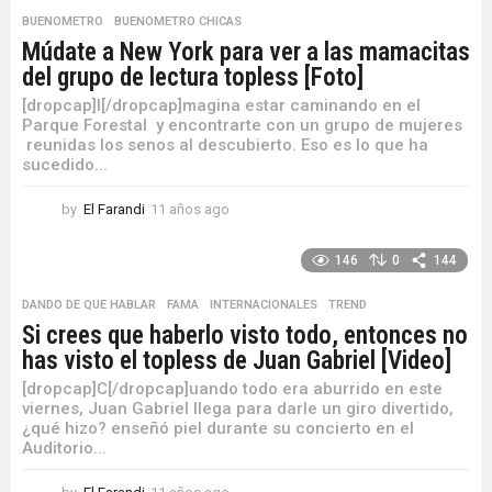
o
BUENOMETRO
,
BUENOMETRO CHICAS
s
Múdate a New York para ver a las mamacitas
a
del grupo de lectura topless [Foto]
g
o
[dropcap]I[/dropcap]magina estar caminando en el
Parque Forestal y encontrarte con un grupo de mujeres
reunidas los senos al descubierto. Eso es lo que ha
sucedido...
by
El Farandi
11 años ago
1
1
a
146
0
144
ñ
o
DANDO DE QUE HABLAR
,
FAMA
,
INTERNACIONALES
,
TREND
s
Si crees que haberlo visto todo, entonces no
a
has visto el topless de Juan Gabriel [Video]
g
o
[dropcap]C[/dropcap]uando todo era aburrido en este
viernes, Juan Gabriel llega para darle un giro divertido,
¿qué hizo? enseñó piel durante su concierto en el
Auditorio...