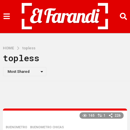
HOME
topless
topless
Most Shared
165
1
226
BUENOMETRO
,
BUENOMETRO CHICAS