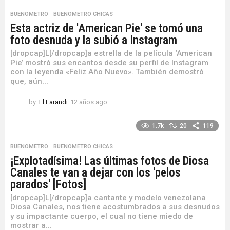
s
BUENOMETRO
,
BUENOMETRO CHICAS
a
Esta actriz de 'American Pie' se tomó una
g
foto desnuda y la subió a Instagram
o
[dropcap]L[/dropcap]a estrella de la película ‘American
Pie’ mostró sus encantos desde su perfil de Instagram
con la leyenda «Feliz Año Nuevo». También demostró
que, aún...
by
El Farandi
12 años ago
1
2
a
1.7k
20
119
ñ
o
BUENOMETRO
,
BUENOMETRO CHICAS
s
¡Explotadísima! Las últimas fotos de Diosa
a
Canales te van a dejar con los 'pelos
g
o
parados' [Fotos]
[dropcap]L[/dropcap]a cantante y modelo venezolana
Diosa Canales, nos tiene acostumbrados a sus desnudos
y su impactante cuerpo, el cual no tiene miedo de
mostrar a...