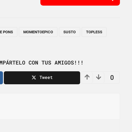
,
,
,
,
,
LE PONS
MOMENTOEPICO
SUSTO
TOPLESS
MPÁRTELO CON TUS AMIGOS!!!
0
Tweet