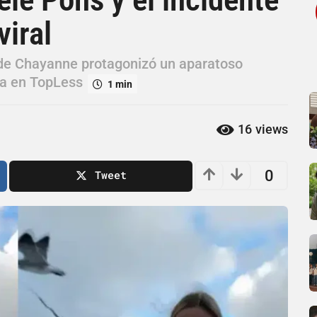
viral
a de Chayanne protagonizó un aparatoso
ja en TopLess
1 min
16
views
0
Tweet