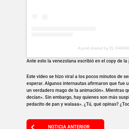
A post shared by EL FARAND
Ante esto la venezolana escribió en el copy de la
Este video se hizo viral a los pocos minutos de se
esperar. Algunos internautas afirmaron que fue un
un verdadero mago de la animación». Mientras que
decían». Sin embargo, hay quienes son más suspic
pedacito de pan y walaaa». ¿Tú, qué opinas? ¿Tod
P
NOTICIA ANTERIOR