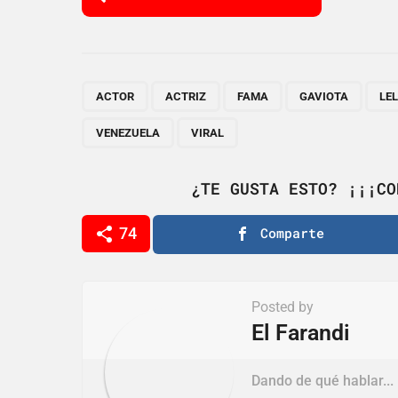
o
s
t
P
,
,
,
,
ACTOR
ACTRIZ
FAMA
GAVIOTA
LE
a
VENEZUELA
VIRAL
g
i
¿TE GUSTA ESTO? ¡¡¡CO
n
74
Comparte
a
t
i
Posted by
o
El Farandi
n
Dando de qué hablar...