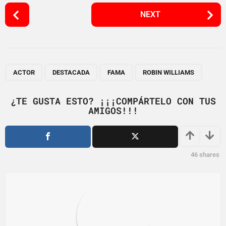
P
NEXT
o
s
t
P
,
,
,
a
ACTOR
DESTACADA
FAMA
ROBIN WILLIAMS
g
i
¿TE GUSTA ESTO? ¡¡¡COMPÁRTELO CON TUS
AMIGOS!!!
n
a
t
i
46
shares
o
n