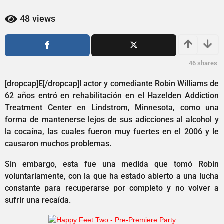
2
2
a
a
48
views
ñ
ñ
o
o
s
s
a
a
46
shares
g
o
g
[dropcap]E[/dropcap]l actor y comediante Robin Williams de
o
62 años entró en rehabilitación en el Hazelden Addiction
Treatment Center en Lindstrom, Minnesota, como una
forma de mantenerse lejos de sus adicciones al alcohol y
la cocaína, las cuales fueron muy fuertes en el 2006 y le
causaron muchos problemas.
Sin embargo, esta fue una medida que tomó Robin
voluntariamente, con la que ha estado abierto a una lucha
constante para recuperarse por completo y no volver a
sufrir una recaída.