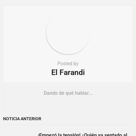
o
n
Posted by
El Farandi
Dando de qué hablar...
NOTICIA ANTERIOR
¡Empezó la tensión! ¿Quién va sentado al