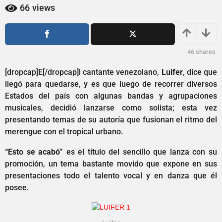
2
a
66
views
ñ
a
o
ñ
s
o
a
s
46
shares
g
o
a
[dropcap]E[/dropcap]l cantante venezolano,
Luifer
, dice que
g
llegó para quedarse, y es que luego de recorrer diversos
o
Estados del país con algunas bandas y agrupaciones
musicales, decidió lanzarse como solista; esta vez
presentando temas de su autoría que fusionan el ritmo del
merengue con el tropical urbano.
“Esto se acabó”
es el título del sencillo que lanza con su
promoción, un tema bastante movido que expone en sus
presentaciones todo el talento vocal y en danza que él
posee.