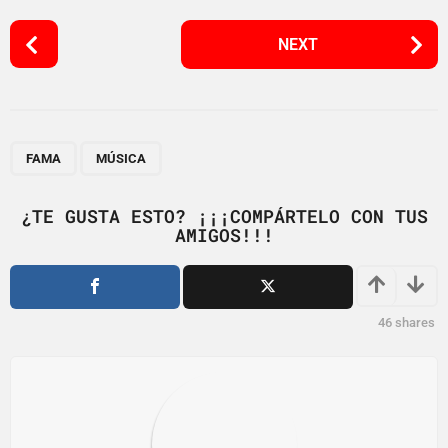
P
NEXT
o
s
t
P
,
a
FAMA
MÚSICA
g
i
¿TE GUSTA ESTO? ¡¡¡COMPÁRTELO CON TUS
AMIGOS!!!
n
a
t
i
46
shares
o
n