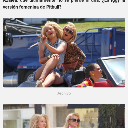
Azalea
, que últimamente no se pierde ni una.
¿Es Iggy la
versión femenina de Pitbull?
Archivo