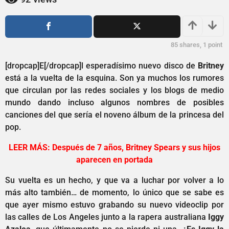
1
ñ
a
o
s
ñ
a
o
85
shares,
1
point
g
s
o
a
[dropcap]E[/dropcap]l esperadísimo nuevo disco de
Britney
g
está a la vuelta de la esquina. Son ya muchos los rumores
o
que circulan por las redes sociales y los blogs de medio
mundo dando incluso algunos nombres de posibles
canciones del que sería el noveno álbum de la princesa del
pop.
LEER MÁS: Después de 7 años, Britney Spears y sus hijos
aparecen en portada
Su vuelta es un hecho, y que va a luchar por volver a lo
más alto también… de momento, lo único que se sabe es
que ayer mismo estuvo grabando su nuevo videoclip por
las calles de Los Angeles junto a la rapera australiana
Iggy