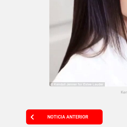
Ken
P
NOTICIA ANTERIOR
o