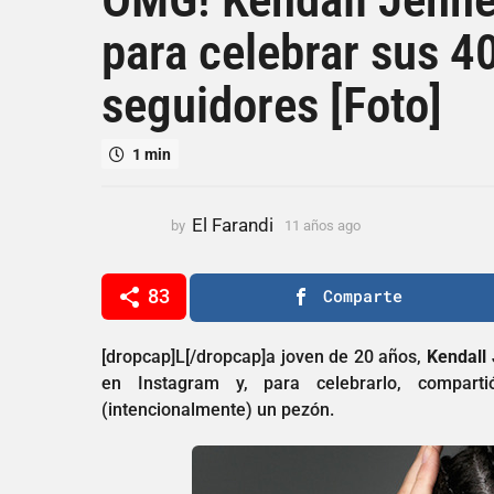
a
para celebrar sus 4
ñ
o
seguidores [Foto]
s
a
g
1 min
o
1
1
El Farandi
by
11 años ago
1
a
1
a
ñ
ñ
83
Comparte
o
o
s
s
a
a
[dropcap]L[/dropcap]a joven de 20 años,
Kendall 
g
g
en Instagram y, para celebrarlo, compar
o
o
(intencionalmente) un pezón.