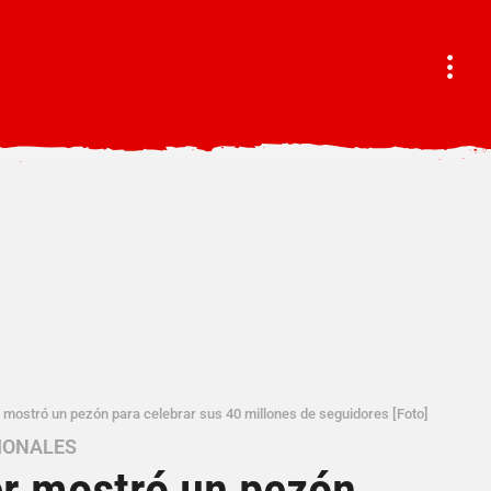
mostró un pezón para celebrar sus 40 millones de seguidores [Foto]
IONALES
r mostró un pezón