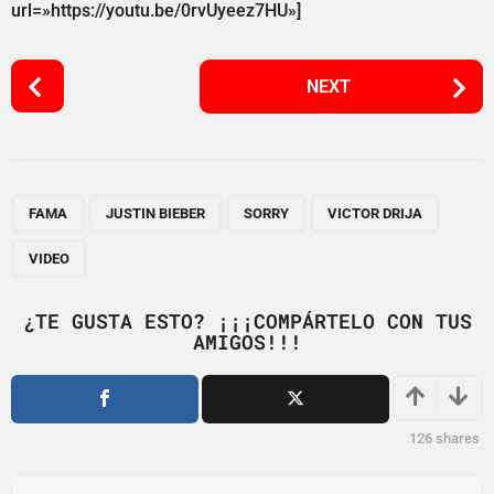
url=»https://youtu.be/0rvUyeez7HU»]
P
NEXT
o
s
t
P
,
,
,
,
a
FAMA
JUSTIN BIEBER
SORRY
VICTOR DRIJA
g
VIDEO
i
n
¿TE GUSTA ESTO? ¡¡¡COMPÁRTELO CON TUS
a
AMIGOS!!!
t
i
o
126
shares
n