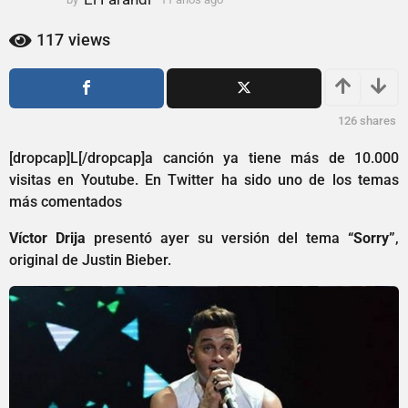
1
1
a
a
117
views
ñ
ñ
o
o
s
s
a
a
126
shares
g
g
o
[dropcap]L[/dropcap]a canción ya tiene más de 10.000
o
visitas en Youtube. En Twitter ha sido uno de los temas
más comentados
Víctor Drija
presentó ayer su versión del tema
“Sorry”
,
original de Justin Bieber.