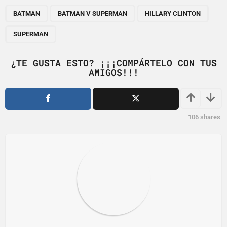
P
,
,
,
a
BATMAN
BATMAN V SUPERMAN
HILLARY CLINTON
g
SUPERMAN
i
n
¿TE GUSTA ESTO? ¡¡¡COMPÁRTELO CON TUS
a
AMIGOS!!!
t
i
o
106
shares
n